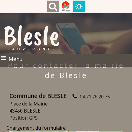
Menu
Pour contacter la mairie
de Blesle
Commune de BLESLE
04.71.76.20.75
Place de la Mairie
43450 BLESLE
Position GPS
Chargement du formulaire...