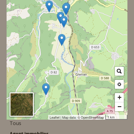
+
−
1 km
Leaflet
| Map data: ©
OpenStreetMap
Tous